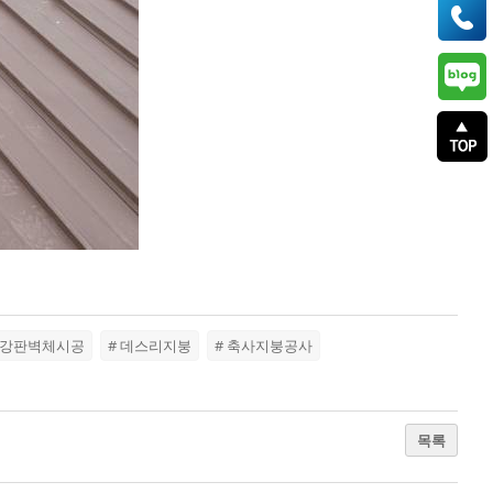
버강판벽체시공
# 데스리지붕
# 축사지붕공사
목록