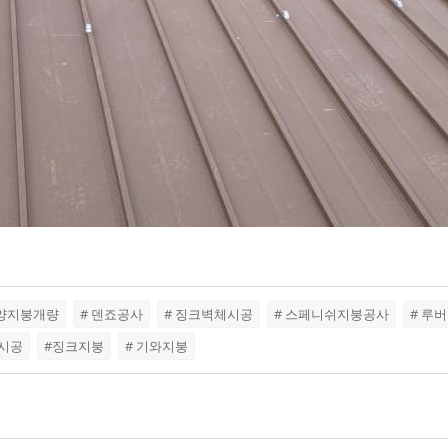
안양지붕개량
# 덴죠공사
# 징크벽체시공
# 스페니쉬지붕공사
# 루
판시공
#징크지붕
# 기와지붕