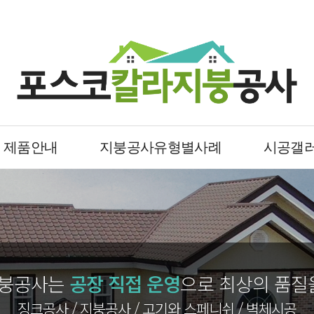
제품안내
지붕공사유형별사례
시공갤
지붕공사는
공장 직접 운영
으로 최상의 품질
징크공사 / 지붕공사 / 고기와 스페니쉬 / 벽체시공