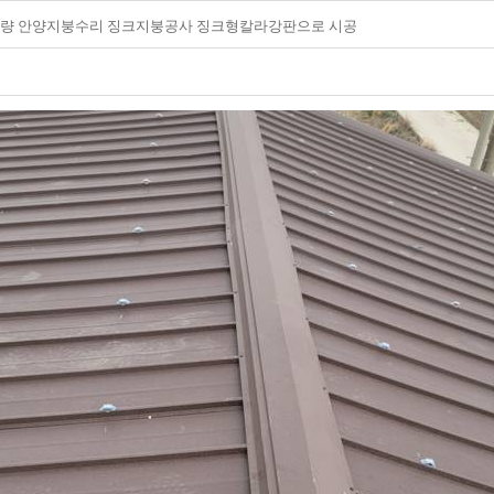
량 안양지붕수리 징크지붕공사 징크형칼라강판으로 시공