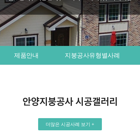
제품안내
지붕공사유형별사례
안양지붕공사 시공갤러리
더많은 시공사례 보기 +