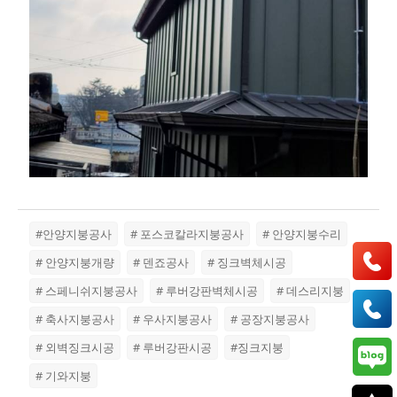
#안양지붕공사
# 포스코칼라지붕공사
# 안양지붕수리
# 안양지붕개량
# 덴죠공사
# 징크벽체시공
# 스페니쉬지붕공사
# 루버강판벽체시공
# 데스리지붕
# 축사지붕공사
# 우사지붕공사
# 공장지붕공사
# 외벽징크시공
# 루버강판시공
#징크지붕
# 기와지붕