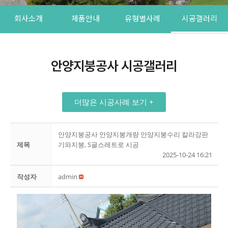
회사소개
제품안내
유형별사례
시공갤러리
안양지붕공사 시공갤러리
더많은 시공사례 보기 +
안양지붕공사 안양지붕개량 안양지붕수리 칼라강판
제목
기와지붕, S골스레트로 시공
2025-10-24 16:21
작성자
admin