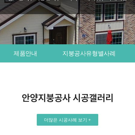
제품안내
지붕공사유형별사례
안양지붕공사 시공갤러리
더많은 시공사례 보기 +