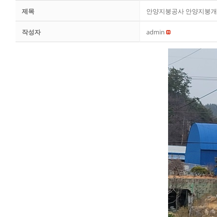
제목
안양지붕공사 안양지붕개
작성자
admin