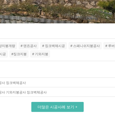
안양지붕개량
# 덴죠공사
# 징크벽체시공
# 스페니쉬지붕공사
# 루
판시공
#징크지붕
# 기와지붕
공사 징크벽체공사
공사 기와지붕공사 징크벽체공사
더많은 시공사례 보기 +