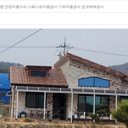
량 안양지붕수리 스페니쉬지붕공사 기와지붕공사 징크벽체공사