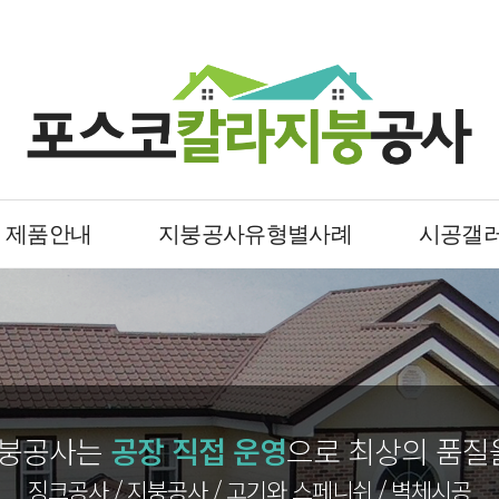
제품안내
지붕공사유형별사례
시공갤
지붕공사는
공장 직접 운영
으로 최상의 품질
징크공사 / 지붕공사 / 고기와 스페니쉬 / 벽체시공